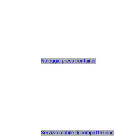
Noleggio press container
Servizio mobile di compattazione