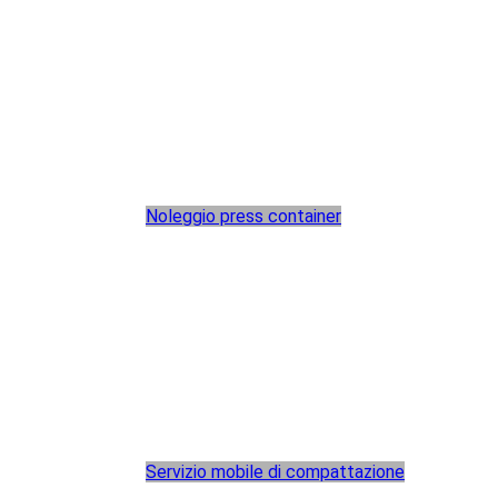
Noleggio press container
Servizio mobile di compattazione