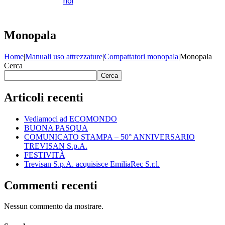
noi
Monopala
Home
|
Manuali uso attrezzature
|
Compattatori monopala
|
Monopala
Cerca
Cerca
Articoli recenti
Vediamoci ad ECOMONDO
BUONA PASQUA
COMUNICATO STAMPA – 50° ANNIVERSARIO
TREVISAN S.p.A.
FESTIVITÀ
Trevisan S.p.A. acquisisce EmiliaRec S.r.l.
Commenti recenti
Nessun commento da mostrare.