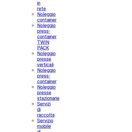
in
rete
Noleggio
container
Noleggio
press-
container
TWIN
PACK
Noleggio
presse
verticali
Noleggio
press-
container
Noleggio
presse
stazionarie
Servizi
di
raccolta
Servizio
mobile
di